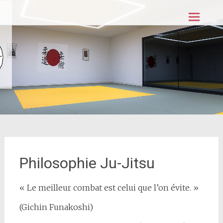
Aller
JJCB
au
contenu
principal
Philosophie Ju-Jitsu
« Le meilleur combat est celui que l’on évite. »
(Gichin Funakoshi)