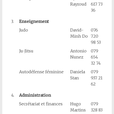
Rayroud
617 73
36
3.
Enseignement
Judo
David-
076
Minh Do
720
98 53
Ju-Jitsu
Antonio
079
Nunez
654
32 74
Autodéfense féminine
Daniela
079
Stan
937 21
62
4.
Administration
Secrétariat et finances
Hugo
079
Martins
328 83