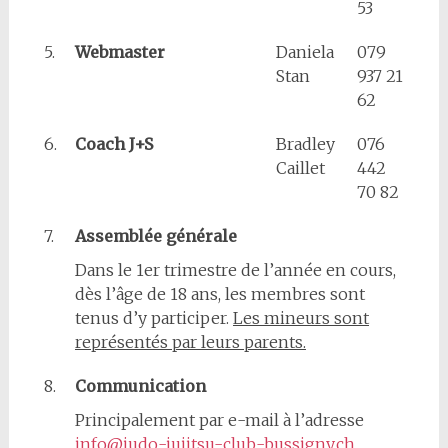
53
5.
Webmaster
Daniela
079
Stan
937 21
62
6.
Coach J+S
Bradley
076
Caillet
442
70 82
7.
Assemblée générale
Dans le 1er trimestre de l’année en cours,
dès l’âge de 18 ans, les membres sont
tenus d’y participer.
Les mineurs sont
représentés par leurs parents.
8.
Communication
Principalement par e-mail à l’adresse
info@judo-jujitsu-club-bussigny.ch
.